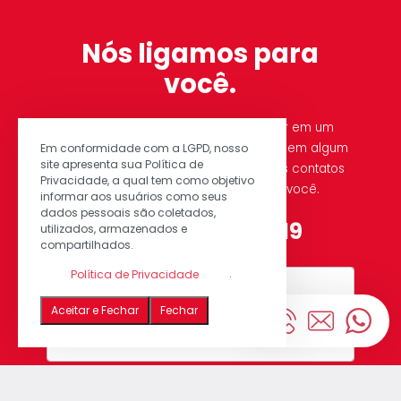
Nós ligamos para
você.
Se você está interessado em investir em um
empreendimento ou ficou interessado em algum
Em conformidade com a LGPD, nosso
site apresenta sua Política de
de nossos imóveis à venda, deixe seus contatos
Privacidade, a qual tem como objetivo
que entraremos em contato com você.
informar aos usuários como seus
dados pessoais são coletados,
5551998541919
utilizados, armazenados e
compartilhados.
.
Política de Privacidade
Aceitar e Fechar
Fechar